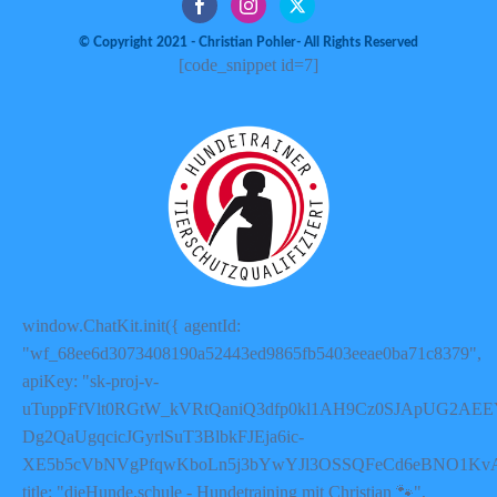
© Copyright 2021 - Christian Pohler- All Rights Reserved
[code_snippet id=7]
window.ChatKit.init({ agentId:
"wf_68ee6d3073408190a52443ed9865fb5403eeae0ba71c8379",
apiKey: "sk-proj-v-
uTuppFfVlt0RGtW_kVRtQaniQ3dfp0kl1AH9Cz0SJApUG2AEE
Dg2QaUgqcicJGyrlSuT3BlbkFJEja6ic-
XE5b5cVbNVgPfqwKboLn5j3bYwYJl3OSSQFeCd6eBNO1Kv
title: "dieHunde.schule - Hundetraining mit Christian 🐾",