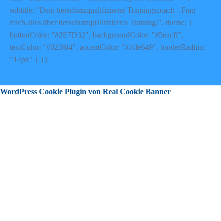
subtitle: "Dein tierschutzqualifizierter Trainingscoach - Frag
mich alles über tierschutzqualifiziertes Training!", theme: {
buttonColor: "#2E7D32", backgroundColor: "#5eacff",
textColor: "#0236f4", accentColor: "##ffe649", borderRadius:
"14px" } });
WordPress Cookie Plugin von Real Cookie Banner