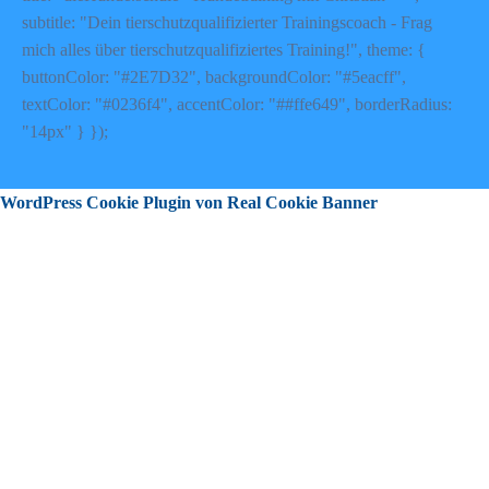
subtitle: "Dein tierschutzqualifizierter Trainingscoach - Frag
mich alles über tierschutzqualifiziertes Training!", theme: {
buttonColor: "#2E7D32", backgroundColor: "#5eacff",
textColor: "#0236f4", accentColor: "##ffe649", borderRadius:
"14px" } });
WordPress Cookie Plugin von Real Cookie Banner