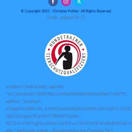
© Copyright 2021 - Christian Pohler- All Rights Reserved
[code_snippet id=7]
window.ChatKit.init({ agentId:
"wf_68ee6d3073408190a52443ed9865fb5403eeae0ba71c8379",
apiKey: "sk-proj-v-
uTuppFfVlt0RGtW_kVRtQaniQ3dfp0kl1AH9Cz0SJApUG2AEE
Dg2QaUgqcicJGyrlSuT3BlbkFJEja6ic-
XE5b5cVbNVgPfqwKboLn5j3bYwYJl3OSSQFeCd6eBNO1Kv
title: "dieHunde.schule - Hundetraining mit Christian 🐾",