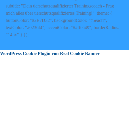
subtitle: "Dein tierschutzqualifizierter Trainingscoach - Frag
mich alles über tierschutzqualifiziertes Training!", theme: {
buttonColor: "#2E7D32", backgroundColor: "#5eacff",
textColor: "#0236f4", accentColor: "##ffe649", borderRadius:
"14px" } });
WordPress Cookie Plugin von Real Cookie Banner