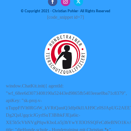
© Copyright 2021 - Christian Pohler- All Rights Reserved
[code_snippet id=7]
window.ChatKit.init({ agentId:
"wf_68ee6d3073408190a52443ed9865fb5403eeae0ba71c8379",
apiKey: "sk-proj-v-
uTuppFfVlt0RGtW_kVRtQaniQ3dfp0kl1AH9Cz0SJApUG2AEE
Dg2QaUgqcicJGyrlSuT3BlbkFJEja6ic-
XE5b5cVbNVgPfqwKboLn5j3bYwYJl3OSSQFeCd6eBNO1Kv
title: "dieHunde.schule - Hundetraining mit Christian 🐾",