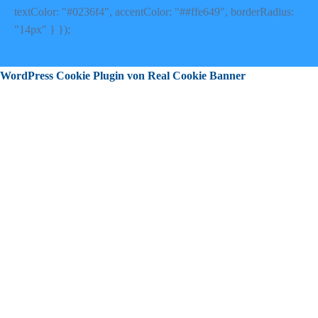
textColor: "#0236f4", accentColor: "##ffe649", borderRadius:
"14px" } });
WordPress Cookie Plugin von Real Cookie Banner