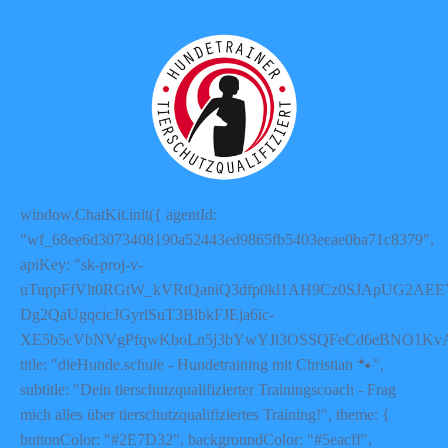
window.ChatKit.init({ agentId:
"wf_68ee6d3073408190a52443ed9865fb5403eeae0ba71c8379",
apiKey: "sk-proj-v-
uTuppFfVlt0RGtW_kVRtQaniQ3dfp0kl1AH9Cz0SJApUG2AEE
Dg2QaUgqcicJGyrlSuT3BlbkFJEja6ic-
XE5b5cVbNVgPfqwKboLn5j3bYwYJl3OSSQFeCd6eBNO1Kv
title: "dieHunde.schule - Hundetraining mit Christian 🐾",
subtitle: "Dein tierschutzqualifizierter Trainingscoach - Frag
mich alles über tierschutzqualifiziertes Training!", theme: {
buttonColor: "#2E7D32", backgroundColor: "#5eacff",